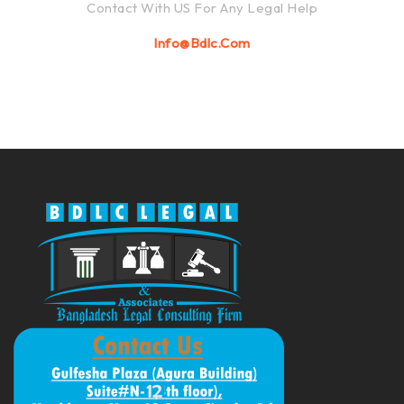
Contact With US For Any Legal Help
Info@bdlc.com