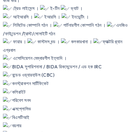
কাজ করি।
ট্রেড লাইসেন্স ।
ই-টিন
ভ্যাট ।
আইআরসি ।
ইআরসি ।
ইনডেন্টিং ।
লিমিটেড কোম্পানি গঠন ।
পার্টনারশীপ কোম্পানি গঠন ।
এনজিও
/ফাউন্ডেশন /ট্রাস্ট/সোসাইটি গঠন
ফায়ার ।
কাস্টমস বন্ড ।
কলকারখানা ।
ফ্যাক্টরি প্ল্যান
এপ্রবাল
এসোসিয়েশন মেম্বারশীপ ইত্যাদি ।
BIDA সুপারিশনামা / BIDA রিকমেন্ডেশন / এড হক IRC
বন্ডেড ওয়্যারহাউস (CBC)
কনস্ট্রাকশন সার্টিফিকেট
কপিরাইট
পরিবেশ সনদ
এক্সপ্লোসিভ
বিএসটিআই
বয়লার