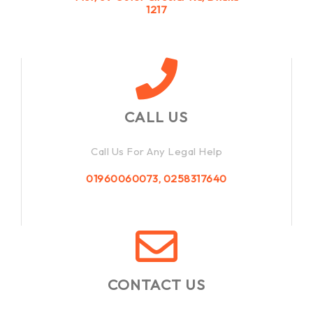
1217
CALL US
Call Us For Any Legal Help
01960060073, 0258317640
CONTACT US